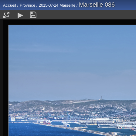
Marseille 086
Accueil
/
Province
/
2015-07-24 Marseille
/