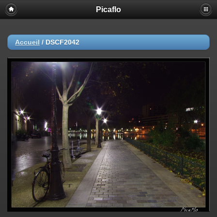
Picaflo
Accueil
/
DSCF2042