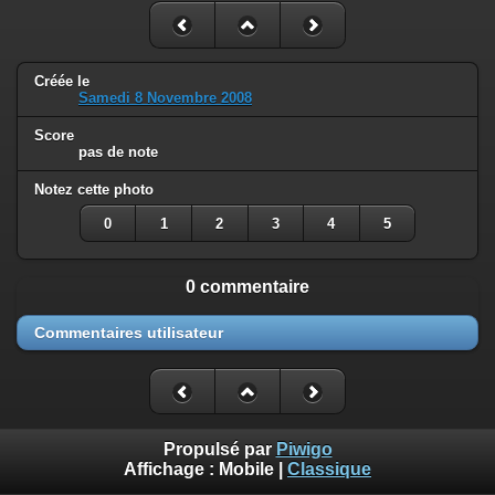
Créée le
Samedi 8 Novembre 2008
Score
pas de note
Notez cette photo
0
1
2
3
4
5
0 commentaire
Commentaires utilisateur
Propulsé par
Piwigo
Affichage :
Mobile
|
Classique