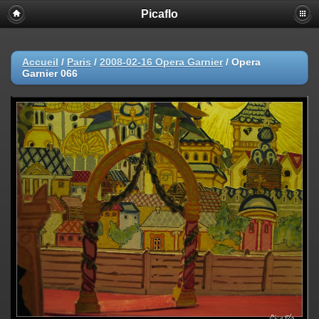
Picaflo
Accueil
/
Paris
/
2008-02-16 Opera Garnier
/
Opera
Garnier 066