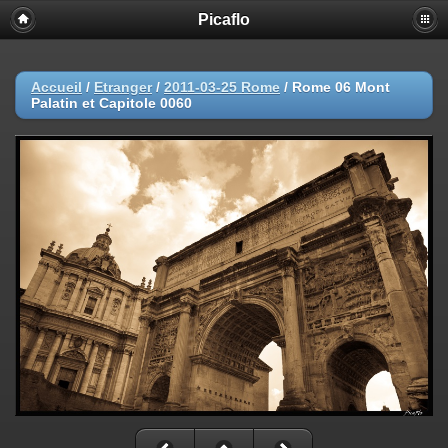
Picaflo
Accueil
/
Etranger
/
2011-03-25 Rome
/
Rome 06 Mont
Palatin et Capitole 0060