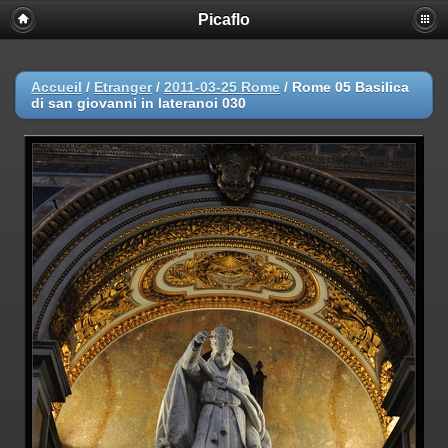
Picaflo
Accueil
/
Etranger
/
2011-03-25 Rome
/
Rome 05 Basilica
di san giovanni in lateranoi 030